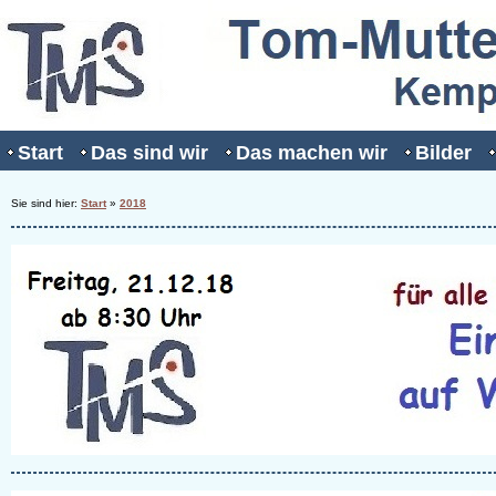
Start
Das sind wir
Das machen wir
Bilder
Sie sind hier:
Start
»
2018