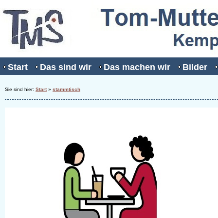
Start
Das sind wir
Das machen wir
Bilder
Sie sind hier:
Start
»
stammtisch