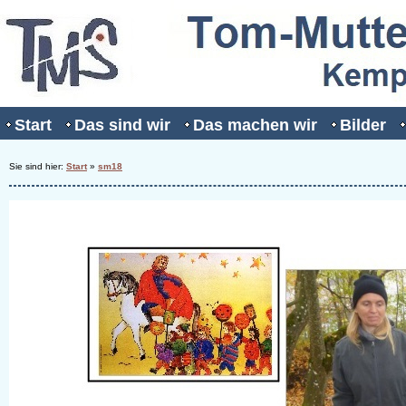
Start
Das sind wir
Das machen wir
Bilder
Sie sind hier:
Start
»
sm18