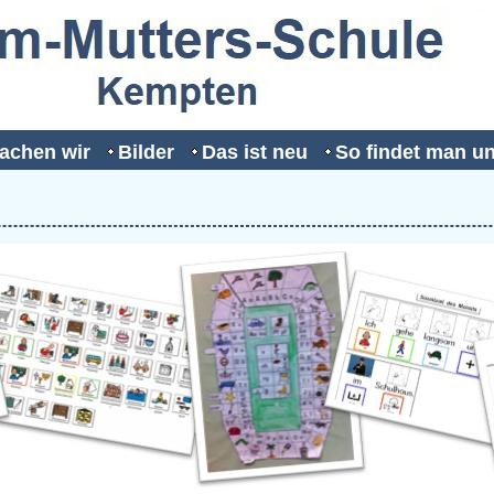
achen wir
Bilder
Das ist neu
So findet man u