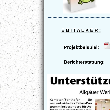
E B I T A L K E R :
Projektbeispiel:
Berichterstattung: