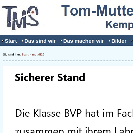
Start
Das sind wir
Das machen wir
Bilder
Sie sind hier:
Start
»
metall25