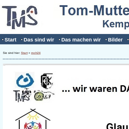
Start
Das sind wir
Das machen wir
Bilder
Sie sind hier:
Start
»
mch24