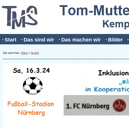
Start
Das sind wir
Das machen wir
Bilder
Sie sind hier:
Start
»
fcn24