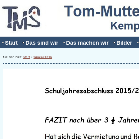
Start
Das sind wir
Das machen wir
Bilder
Sie sind hier:
Start
»
wrueck1516