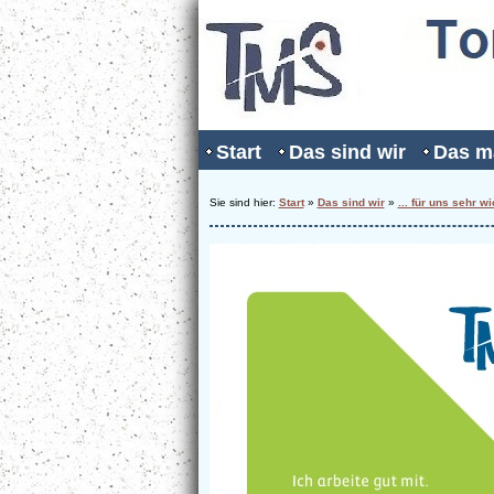
Start
Das sind wir
Das m
Sie sind hier:
Start
»
Das sind wir
»
... für uns sehr wi