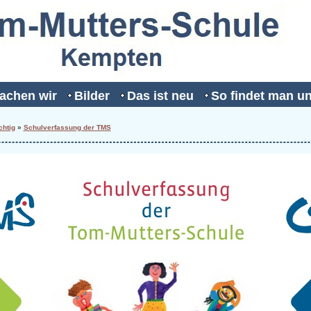
achen wir
Bilder
Das ist neu
So findet man u
chtig
»
Schulverfassung der TMS