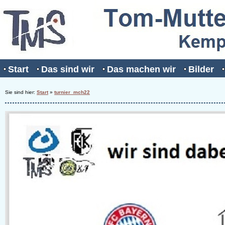
Start
Das sind wir
Das machen wir
Bilder
Sie sind hier:
Start
»
turnier_mch22