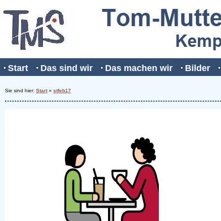
Start
Das sind wir
Das machen wir
Bilder
Sie sind hier:
Start
»
stfeb17