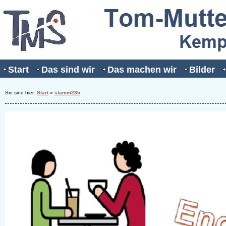
Start
Das sind wir
Das machen wir
Bilder
Sie sind hier:
Start
»
stamm23b