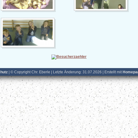
hutz
| © Copyright Chr. Eberle | Letzte Änderung: 31.07.2026 | Erstellt mit
Homepag