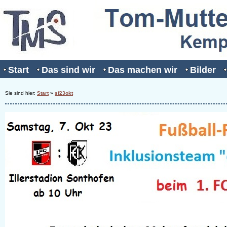
Start
Das sind wir
Das machen wir
Bilder
Sie sind hier:
Start
»
sf23okt