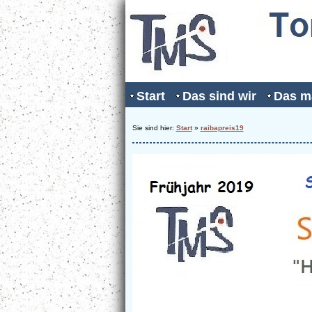
Start
Das sind wir
Das m
Sie sind hier:
Start
»
raibapreis19