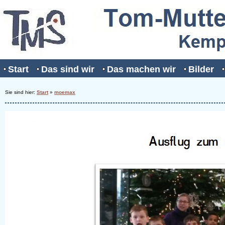
Start
Das sind wir
Das machen wir
Bilder
Sie sind hier:
Start
»
moemax