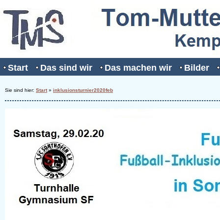
Start
Das sind wir
Das machen wir
Bilder
Sie sind hier:
Start
»
inklusionsturnier2020feb