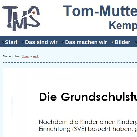
Start
Das sind wir
Das machen wir
Bilder
Sie sind hier:
Start
»
gs1