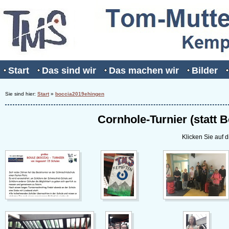
Start
Das sind wir
Das machen wir
Bilder
Sie sind hier:
Start
»
boccia2019ehingen
Cornhole-Turnier (statt 
Klicken Sie auf d