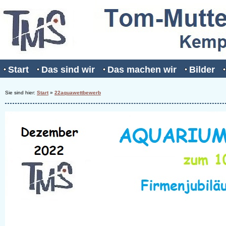
Start
Das sind wir
Das machen wir
Bilder
Sie sind hier:
Start
»
22aquawettbewerb