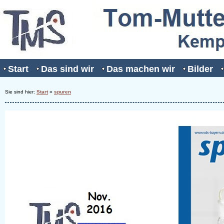
Start
Das sind wir
Das machen wir
Bilder
Sie sind hier:
Start
»
spuren